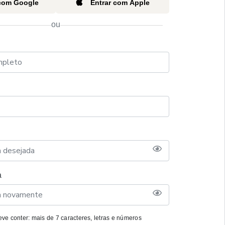
 com Google
Entrar com Apple
ou
a
ve conter: mais de 7 caracteres, letras e números