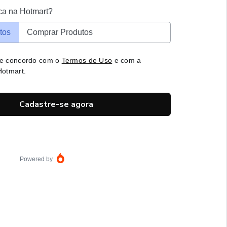
ca na Hotmart?
tos
Comprar Produtos
 e concordo com o
Termos de Uso
e com a
otmart.
Cadastre-se agora
Powered by