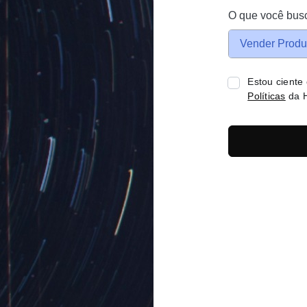
O que você bus
Vender Produ
Estou ciente
Políticas
da H