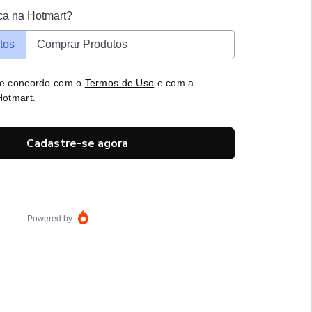
ca na Hotmart?
tos
Comprar Produtos
 e concordo com o
Termos de Uso
e com a
otmart.
Cadastre-se agora
Powered by