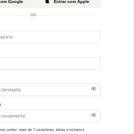
 com Google
Entrar com Apple
ou
a
ve conter: mais de 7 caracteres, letras e números