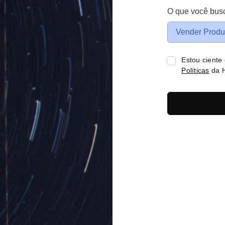
O que você bus
Vender Produ
Estou ciente
Políticas
da H