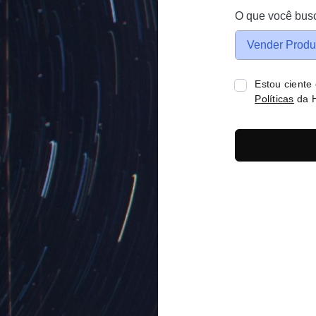
O que você bus
Vender Produ
Estou ciente
Políticas
da H