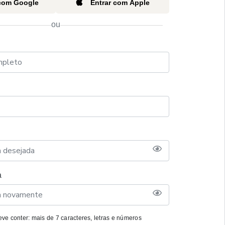
 com Google
Entrar com Apple
ou
a
ve conter: mais de 7 caracteres, letras e números