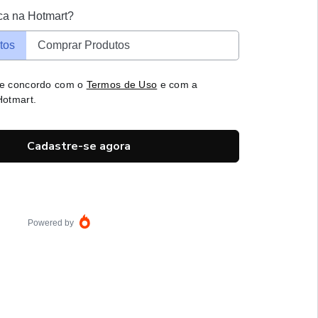
ca na Hotmart?
tos
Comprar Produtos
 e concordo com o
Termos de Uso
e com a
otmart.
Cadastre-se agora
Powered by