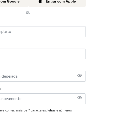
 com Google
Entrar com Apple
ou
a
ve conter: mais de 7 caracteres, letras e números