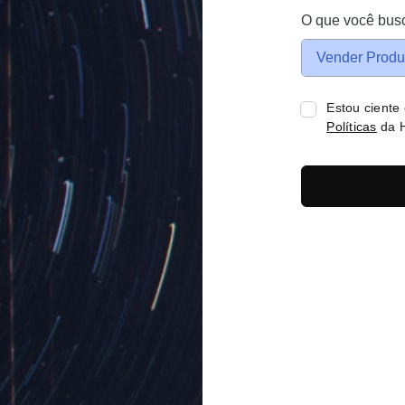
O que você bus
Vender Produ
Estou ciente
Políticas
da H