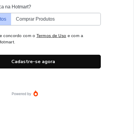
ca na Hotmart?
tos
Comprar Produtos
 e concordo com o
Termos de Uso
e com a
otmart.
Cadastre-se agora
Powered by