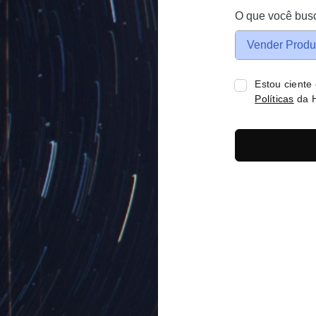
O que você bus
Vender Produ
Estou ciente
Políticas
da H