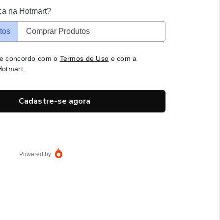
ca na Hotmart?
tos
Comprar Produtos
 e concordo com o
Termos de Uso
e com a
otmart.
Cadastre-se agora
Powered by