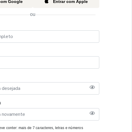
 com Google
Entrar com Apple
ou
a
ve conter: mais de 7 caracteres, letras e números