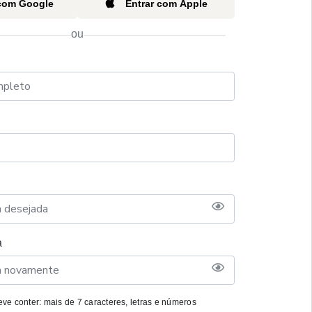
 com Google
Entrar com Apple
ou
a
ve conter: mais de 7 caracteres, letras e números