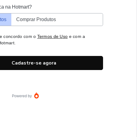
ca na Hotmart?
tos
Comprar Produtos
 e concordo com o
Termos de Uso
e com a
otmart.
Cadastre-se agora
Powered by