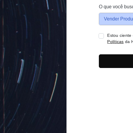
O que você bus
Vender Produ
Estou ciente
Políticas
da H