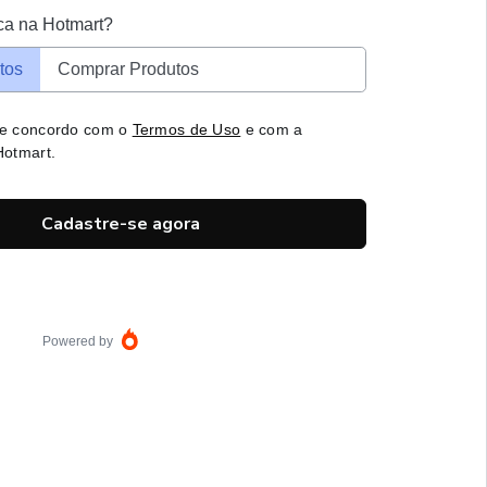
ca na Hotmart?
tos
Comprar Produtos
 e concordo com o
Termos de Uso
e com a
otmart.
Cadastre-se agora
Powered by