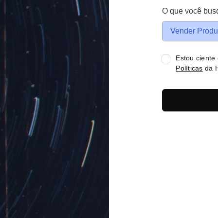
O que você bus
Vender Produ
Estou ciente
Políticas
da H