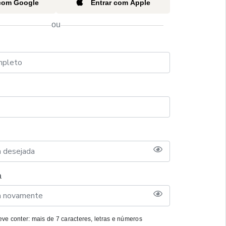
 com Google
Entrar com Apple
ou
a
ve conter: mais de 7 caracteres, letras e números