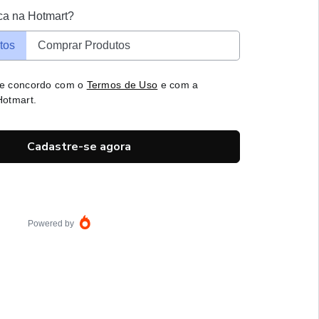
ca na Hotmart?
tos
Comprar Produtos
 e concordo com o
Termos de Uso
e com a
otmart.
Cadastre-se agora
Powered by