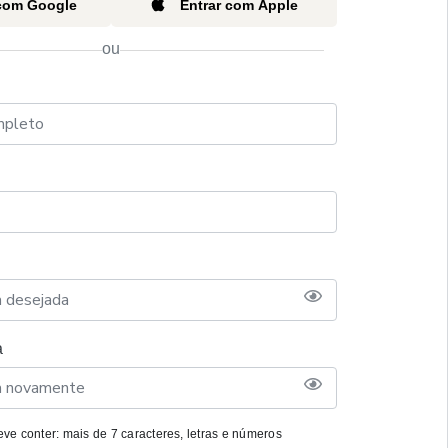
 com Google
Entrar com Apple
ou
a
ve conter: mais de 7 caracteres, letras e números