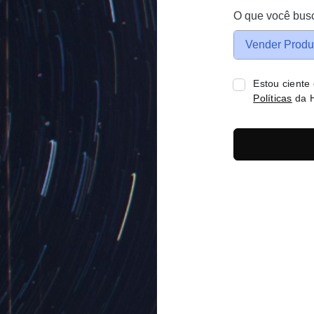
O que você bus
Vender Produ
Estou ciente
Políticas
da H