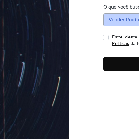
O que você bus
Vender Produ
Estou ciente
Políticas
da H