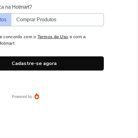
ca na Hotmart?
tos
Comprar Produtos
 e concordo com o
Termos de Uso
e com a
otmart.
Cadastre-se agora
Powered by