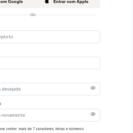
 com Google
Entrar com Apple
ou
a
ve conter: mais de 7 caracteres, letras e números