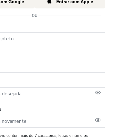
 com Google
Entrar com Apple
ou
a
ve conter: mais de 7 caracteres, letras e números