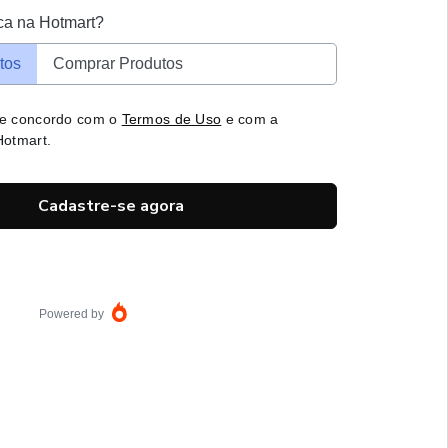
ca na Hotmart?
tos
Comprar Produtos
 e concordo com o
Termos de Uso
e com a
otmart.
Cadastre-se agora
Powered by