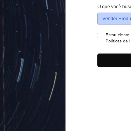
O que você bus
Vender Produ
Estou ciente
Políticas
da H