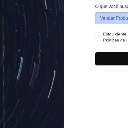
O que você bus
Vender Produ
Estou ciente
Políticas
da H