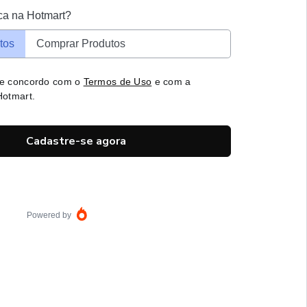
ca na Hotmart?
tos
Comprar Produtos
 e concordo com o
Termos de Uso
e com a
otmart.
Cadastre-se agora
Powered by