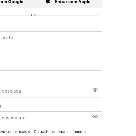
 com Google
Entrar com Apple
ou
a
ve conter: mais de 7 caracteres, letras e números