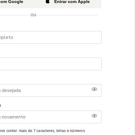
 com Google
Entrar com Apple
ou
a
ve conter: mais de 7 caracteres, letras e números