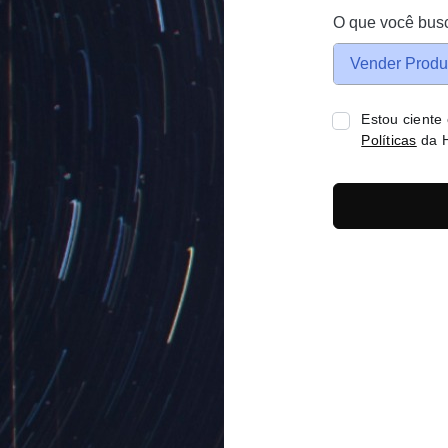
O que você bus
Vender Produ
Estou ciente
Políticas
da H