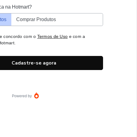
ca na Hotmart?
tos
Comprar Produtos
 e concordo com o
Termos de Uso
e com a
otmart.
Cadastre-se agora
Powered by