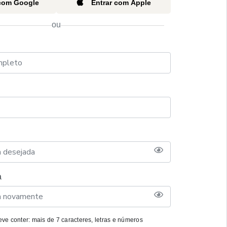
 com Google
Entrar com Apple
ou
a
ve conter: mais de 7 caracteres, letras e números