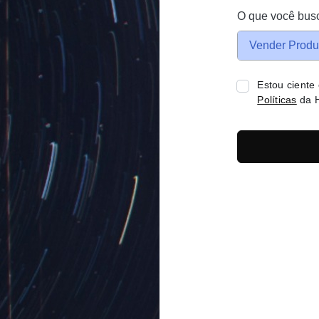
O que você bus
Vender Produ
Estou ciente
Políticas
da H