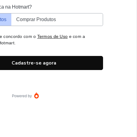
ca na Hotmart?
tos
Comprar Produtos
 e concordo com o
Termos de Uso
e com a
otmart.
Cadastre-se agora
Powered by