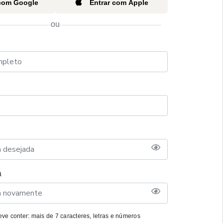
 com Google
Entrar com Apple
ou
a
ve conter: mais de 7 caracteres, letras e números