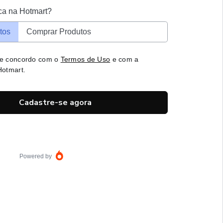
ca na Hotmart?
tos
Comprar Produtos
 e concordo com o
Termos de Uso
e com a
otmart.
Cadastre-se agora
Powered by