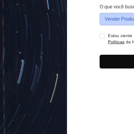
O que você bus
Vender Produ
Estou ciente
Políticas
da H