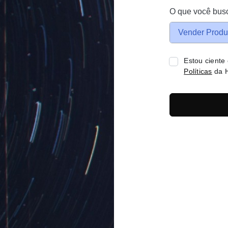
O que você bus
Vender Produ
Estou ciente
Políticas
da H