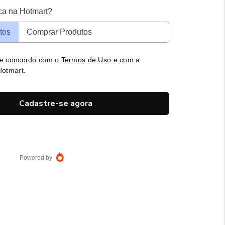
ca na Hotmart?
tos
Comprar Produtos
 e concordo com o
Termos de Uso
e com a
otmart.
Cadastre-se agora
Powered by