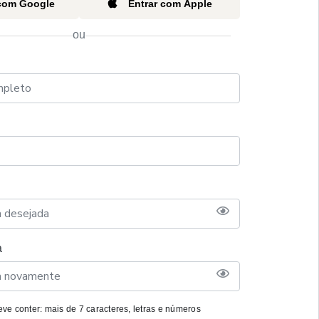
 com Google
Entrar com Apple
ou
a
ve conter: mais de 7 caracteres, letras e números