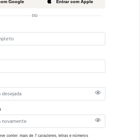
 com Google
Entrar com Apple
ou
a
ve conter: mais de 7 caracteres, letras e números