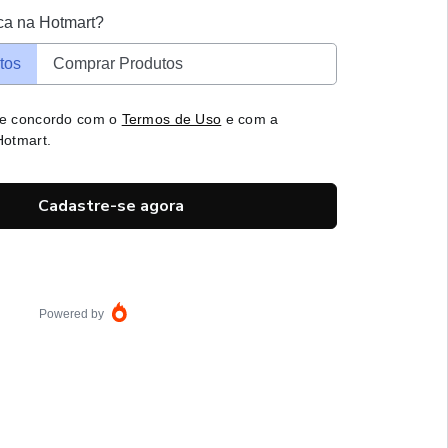
ca na Hotmart?
tos
Comprar Produtos
 e concordo com o
Termos de Uso
e com a
otmart.
Cadastre-se agora
Powered by