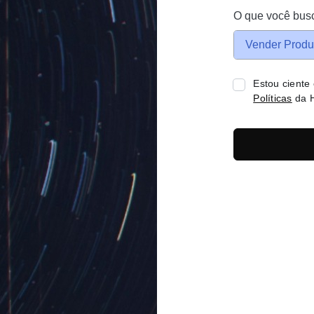
O que você bus
Vender Produ
Estou ciente
Políticas
da H