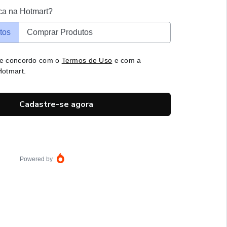
ca na Hotmart?
tos
Comprar Produtos
 e concordo com o
Termos de Uso
e com a
otmart.
Cadastre-se agora
Powered by