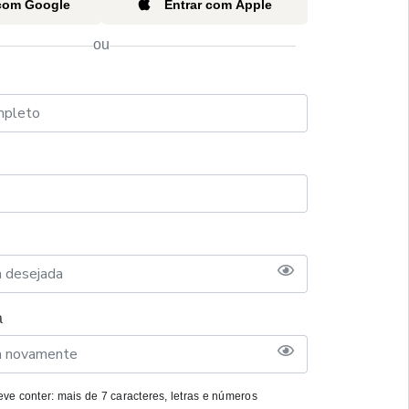
 com Google
Entrar com Apple
ou
a
ve conter: mais de 7 caracteres, letras e números