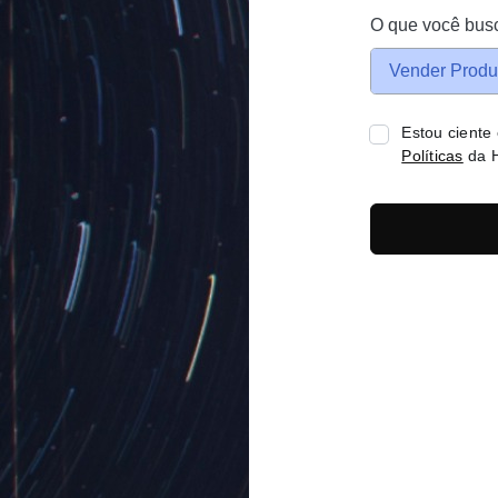
O que você bus
Vender Produ
Estou ciente
Políticas
da H