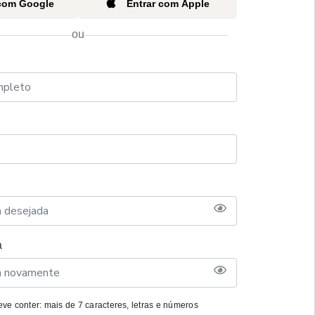
 com Google
Entrar com Apple
ou
a
ve conter: mais de 7 caracteres, letras e números