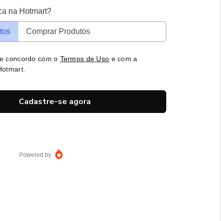
ca na Hotmart?
tos
Comprar Produtos
 e concordo com o
Termos de Uso
e com a
otmart.
Cadastre-se agora
Powered by