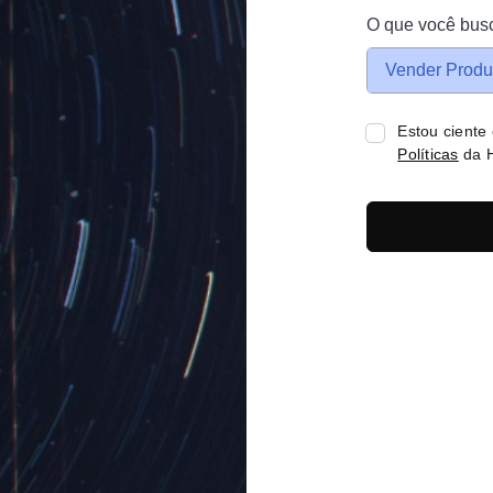
O que você bus
Vender Produ
Estou ciente
Políticas
da H