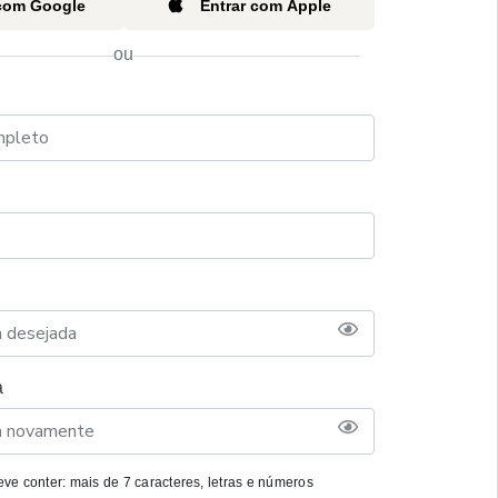
 com Google
Entrar com Apple
ou
a
ve conter: mais de 7 caracteres, letras e números