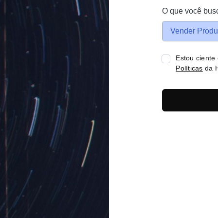
O que você bus
Vender Produ
Estou ciente
Políticas
da H