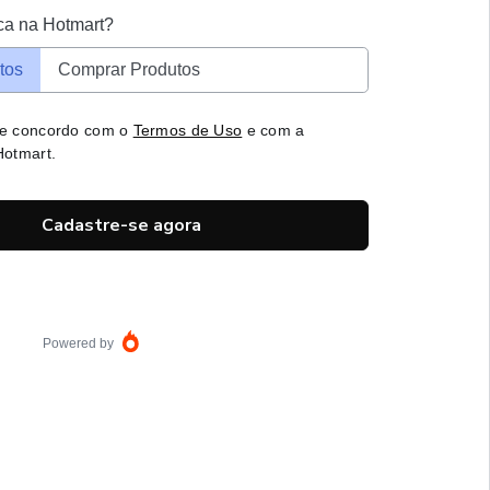
ca na Hotmart?
tos
Comprar Produtos
 e concordo com o
Termos de Uso
e com a
otmart.
Cadastre-se agora
Powered by