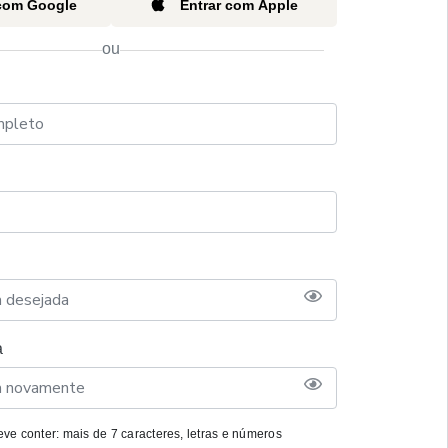
 com Google
Entrar com Apple
ou
a
ve conter: mais de 7 caracteres, letras e números