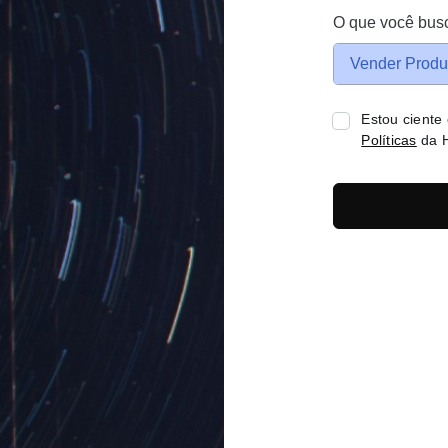
O que você bus
Vender Produ
Estou ciente
Políticas
da H