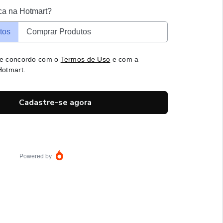
ca na Hotmart?
tos
Comprar Produtos
 e concordo com o
Termos de Uso
e com a
otmart.
Cadastre-se agora
Powered by