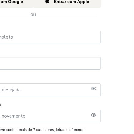
 com Google
Entrar com Apple
ou
a
ve conter: mais de 7 caracteres, letras e números