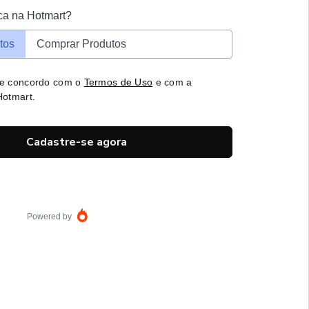
ca na Hotmart?
tos
Comprar Produtos
 e concordo com o
Termos de Uso
e com a
otmart.
Cadastre-se agora
Powered by