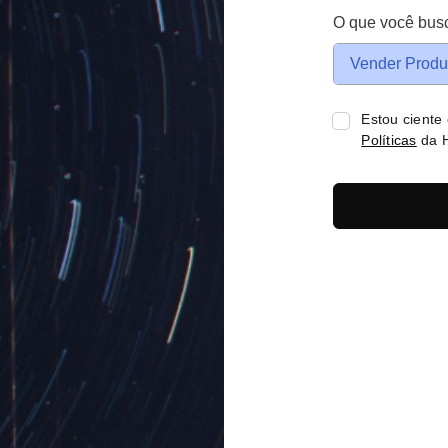
O que você bus
Vender Produ
Estou ciente
Políticas
da H