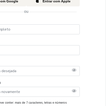
 com Google
Entrar com Apple
ou
a
ve conter: mais de 7 caracteres, letras e números