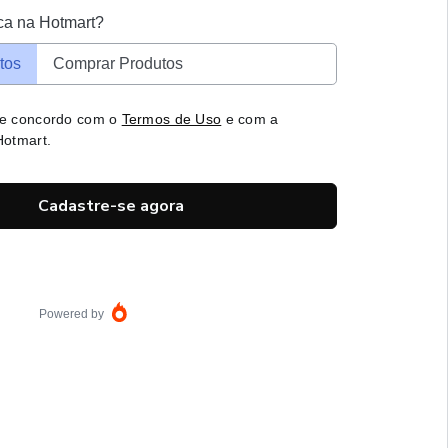
ca na Hotmart?
tos
Comprar Produtos
 e concordo com o
Termos de Uso
e com a
otmart.
Cadastre-se agora
Powered by