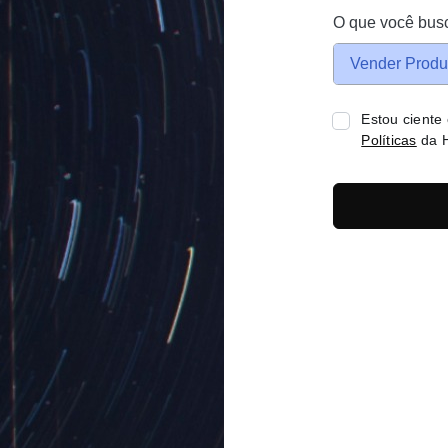
O que você bus
Vender Produ
Estou ciente
Políticas
da H