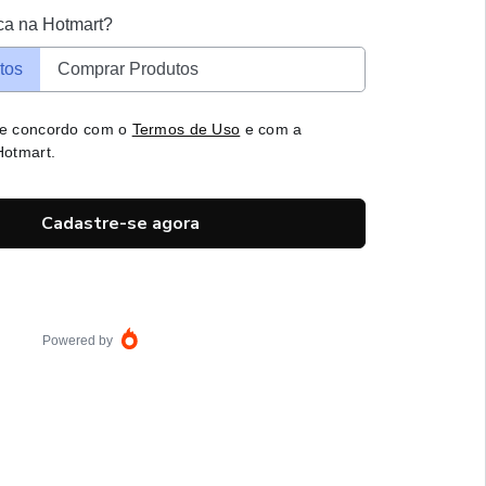
ca na Hotmart?
tos
Comprar Produtos
 e concordo com o
Termos de Uso
e com a
otmart.
Cadastre-se agora
Powered by