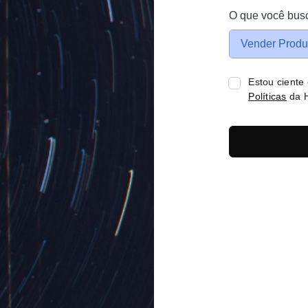
O que você bus
Vender Produ
Estou ciente
Políticas
da H