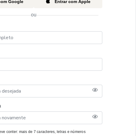
 com Google
Entrar com Apple
ou
a
ve conter: mais de 7 caracteres, letras e números