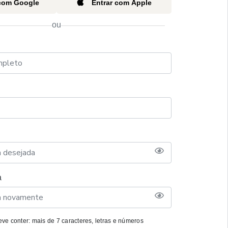
 com Google
Entrar com Apple
ou
a
ve conter: mais de 7 caracteres, letras e números