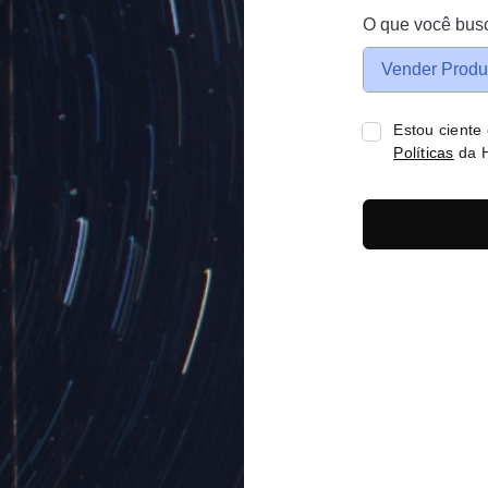
O que você bus
Vender Produ
Estou ciente
Políticas
da H