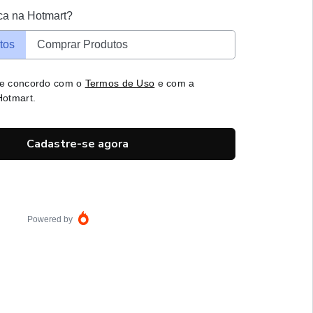
ca na Hotmart?
tos
Comprar Produtos
 e concordo com o
Termos de Uso
e com a
otmart.
Cadastre-se agora
Powered by