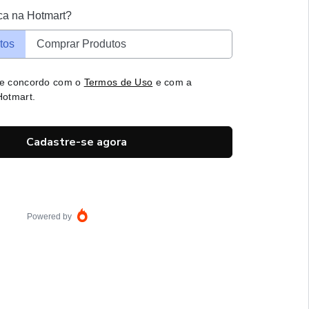
ca na Hotmart?
tos
Comprar Produtos
 e concordo com o
Termos de Uso
e com a
otmart.
Cadastre-se agora
Powered by