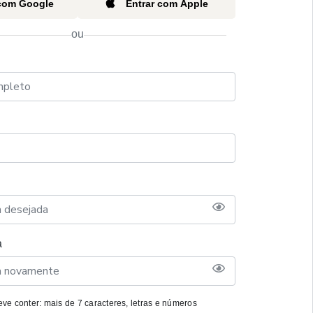
 com Google
Entrar com Apple
ou
a
ve conter: mais de 7 caracteres, letras e números