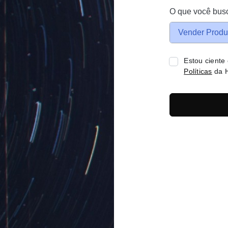
O que você bus
Vender Produ
Estou ciente
Políticas
da H