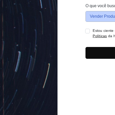
O que você bus
Vender Produ
Estou ciente
Políticas
da H