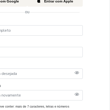
 com Google
Entrar com Apple
ou
a
ve conter: mais de 7 caracteres, letras e números