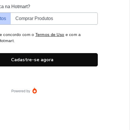
ca na Hotmart?
tos
Comprar Produtos
 e concordo com o
Termos de Uso
e com a
otmart.
Cadastre-se agora
Powered by