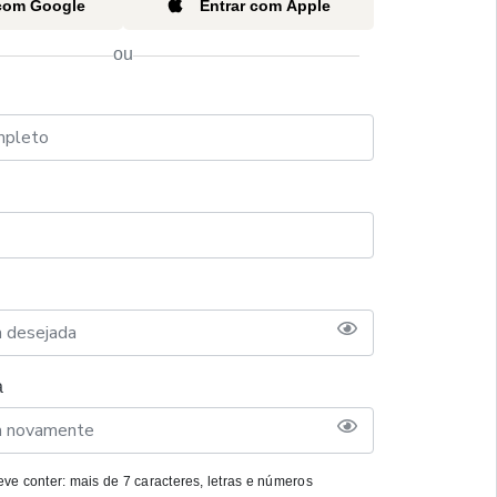
 com Google
Entrar com Apple
ou
a
ve conter: mais de 7 caracteres, letras e números