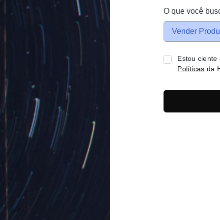
O que você bus
Vender Produ
Estou ciente
Políticas
da H