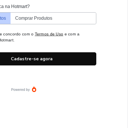
ca na Hotmart?
tos
Comprar Produtos
 e concordo com o
Termos de Uso
e com a
otmart.
Cadastre-se agora
Powered by