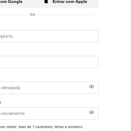
 com Google
Entrar com Apple
ou
a
ve conter: mais de 7 caracteres, letras e números