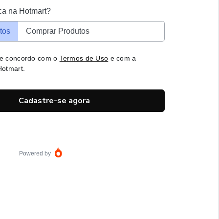
ca na Hotmart?
tos
Comprar Produtos
 e concordo com o
Termos de Uso
e com a
otmart.
Cadastre-se agora
Powered by