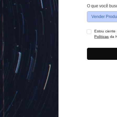
O que você bus
Vender Produ
Estou ciente
Políticas
da H