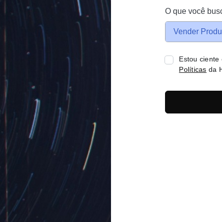
O que você bus
Vender Produ
Estou ciente
Políticas
da H