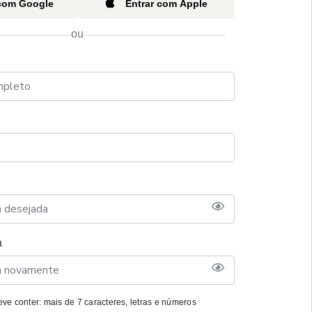
 com Google
Entrar com Apple
ou
a
ve conter: mais de 7 caracteres, letras e números