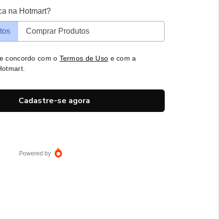
ca na Hotmart?
tos
Comprar Produtos
 e concordo com o
Termos de Uso
e com a
otmart.
Cadastre-se agora
Powered by