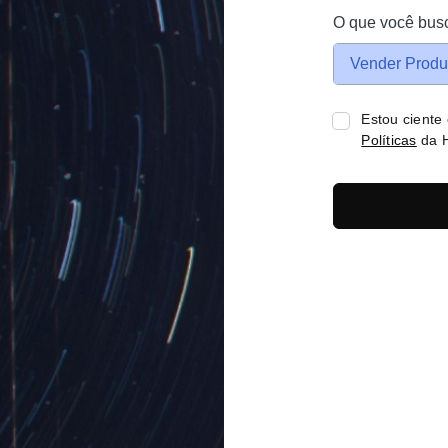
O que você bus
Vender Produ
Estou ciente
Políticas
da H