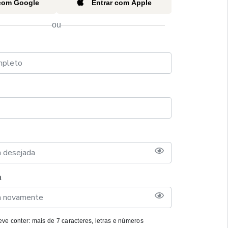
 com Google
Entrar com Apple
ou
a
ve conter: mais de 7 caracteres, letras e números