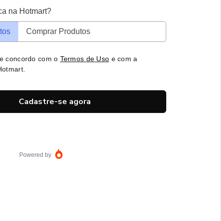
ca na Hotmart?
tos
Comprar Produtos
 e concordo com o
Termos de Uso
e com a
otmart.
Cadastre-se agora
Powered by