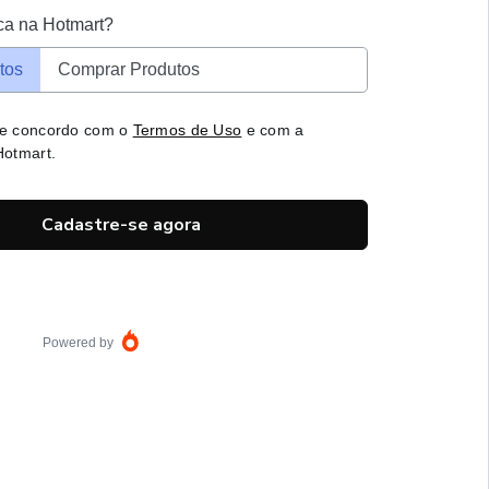
ca na Hotmart?
tos
Comprar Produtos
 e concordo com o
Termos de Uso
e com a
otmart.
Cadastre-se agora
Powered by