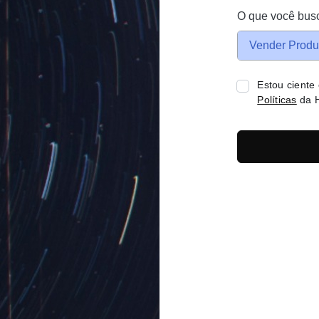
O que você bus
Vender Produ
Estou ciente
Políticas
da H