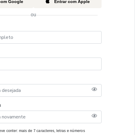
 com Google
Entrar com Apple
ou
a
ve conter: mais de 7 caracteres, letras e números