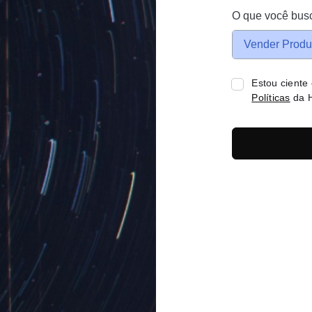
O que você bus
Vender Produ
Estou ciente
Políticas
da H