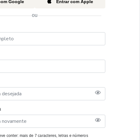
 com Google
Entrar com Apple
ou
a
ve conter: mais de 7 caracteres, letras e números