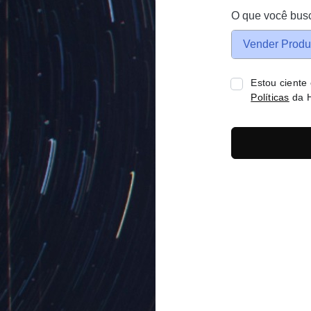
O que você bus
Vender Produ
Estou ciente
Políticas
da H