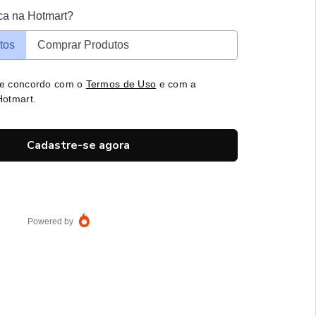
ca na Hotmart?
tos
Comprar Produtos
 e concordo com o
Termos de Uso
e com a
otmart.
Cadastre-se agora
Powered by