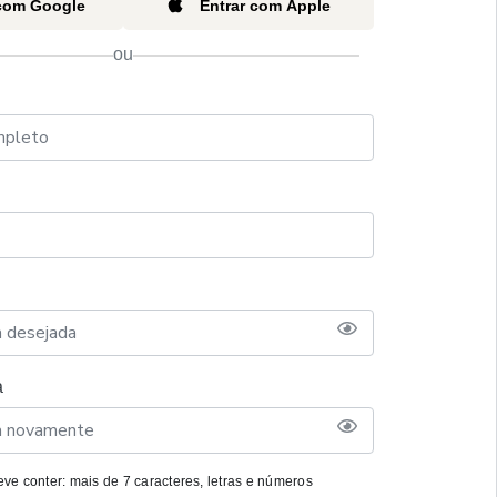
 com Google
Entrar com Apple
ou
a
ve conter: mais de 7 caracteres, letras e números