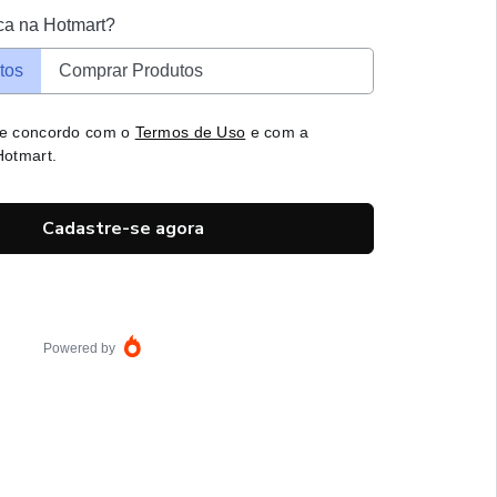
ca na Hotmart?
tos
Comprar Produtos
 e concordo com o
Termos de Uso
e com a
otmart.
Cadastre-se agora
Powered by