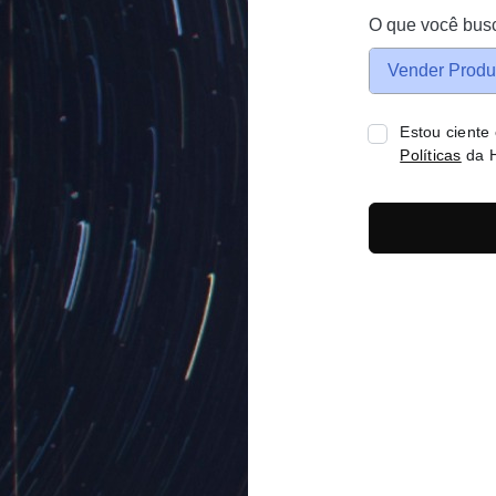
O que você bus
Vender Produ
Estou ciente
Políticas
da H