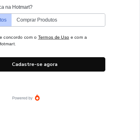
ca na Hotmart?
tos
Comprar Produtos
 e concordo com o
Termos de Uso
e com a
otmart.
Cadastre-se agora
Powered by