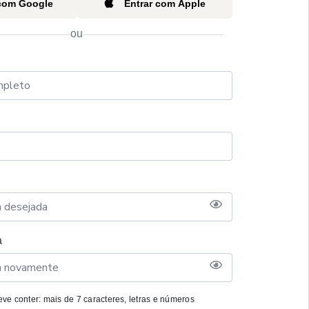
 com Google
Entrar com Apple
ou
a
ve conter: mais de 7 caracteres, letras e números