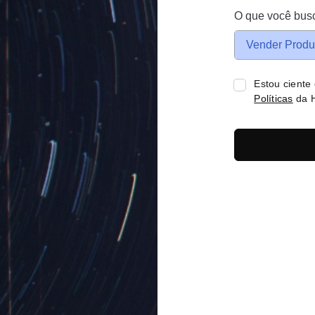
O que você bus
Vender Produ
Estou ciente
Políticas
da H