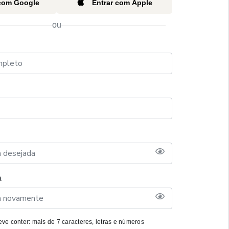
 com Google
Entrar com Apple
ou
a
ve conter: mais de 7 caracteres, letras e números