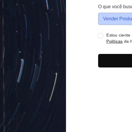
O que você bus
Vender Produ
Estou ciente
Políticas
da H