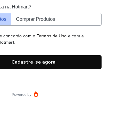
ca na Hotmart?
tos
Comprar Produtos
 e concordo com o
Termos de Uso
e com a
otmart.
Cadastre-se agora
Powered by