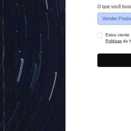
O que você bus
Vender Produ
Estou ciente
Políticas
da H