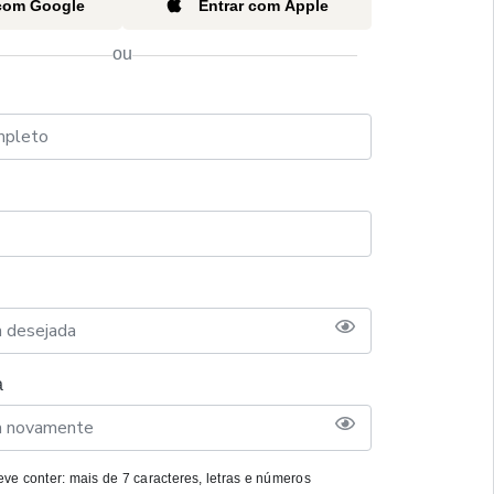
 com Google
Entrar com Apple
ou
a
ve conter: mais de 7 caracteres, letras e números