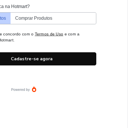
ca na Hotmart?
tos
Comprar Produtos
 e concordo com o
Termos de Uso
e com a
otmart.
Cadastre-se agora
Powered by