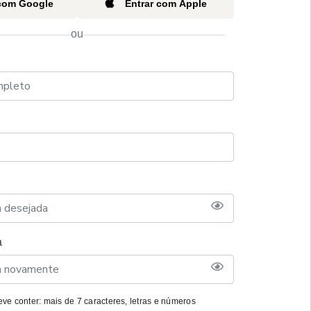
 com Google
Entrar com Apple
ou
a
ve conter: mais de 7 caracteres, letras e números