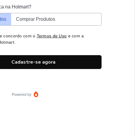
ca na Hotmart?
tos
Comprar Produtos
 e concordo com o
Termos de Uso
e com a
otmart.
Cadastre-se agora
Powered by