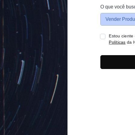
O que você bus
Vender Produ
Estou ciente
Políticas
da H