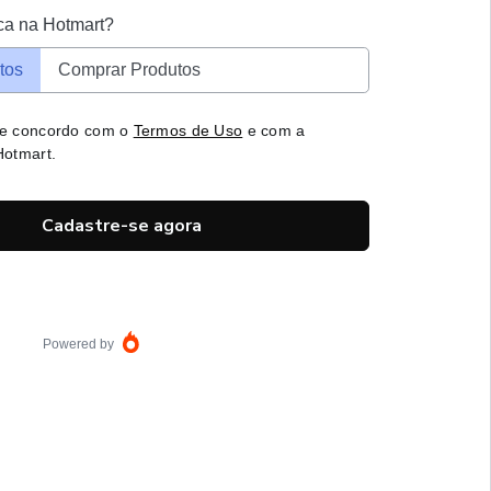
ca na Hotmart?
tos
Comprar Produtos
 e concordo com o
Termos de Uso
e com a
otmart.
Cadastre-se agora
Powered by