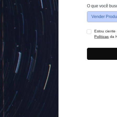
O que você bus
Vender Produ
Estou ciente
Políticas
da H