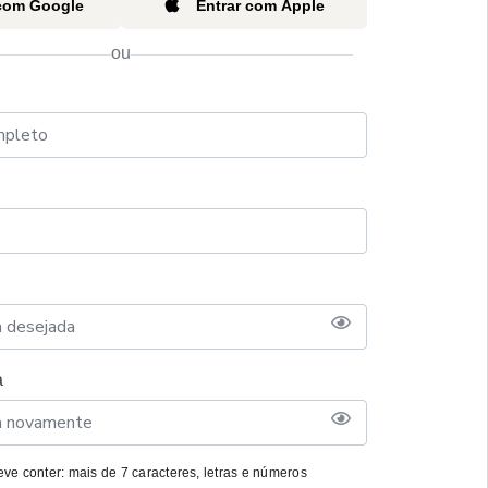
 com Google
Entrar com Apple
ou
a
ve conter: mais de 7 caracteres, letras e números