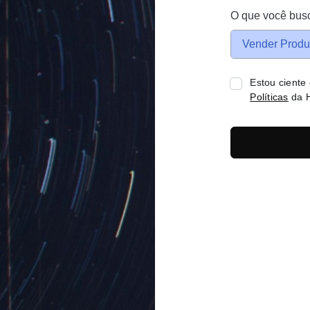
O que você bus
Vender Produ
Estou ciente
Políticas
da H