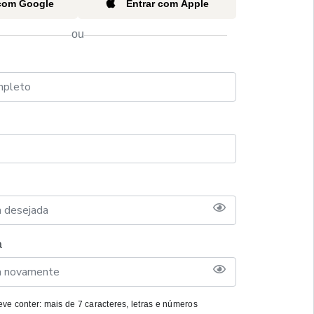
 com Google
Entrar com Apple
ou
a
ve conter: mais de 7 caracteres, letras e números