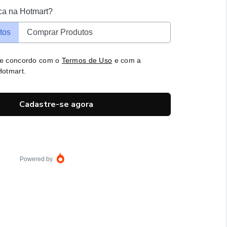
ca na Hotmart?
tos
Comprar Produtos
 e concordo com o
Termos de Uso
e com a
otmart.
Cadastre-se agora
Powered by