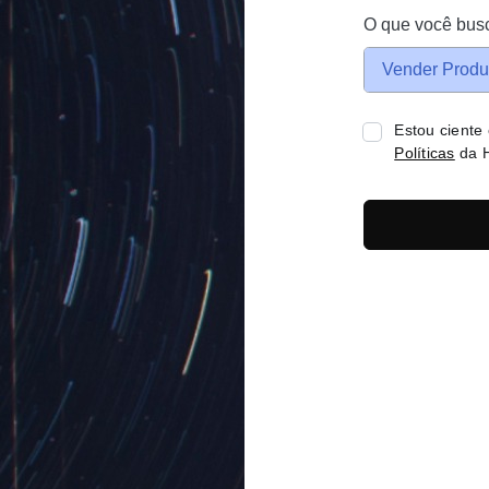
O que você bus
Vender Produ
Estou ciente
Políticas
da H