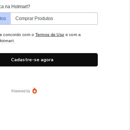
ca na Hotmart?
tos
Comprar Produtos
 e concordo com o
Termos de Uso
e com a
otmart.
Cadastre-se agora
Powered by