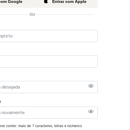
 com Google
Entrar com Apple
ou
a
ve conter: mais de 7 caracteres, letras e números