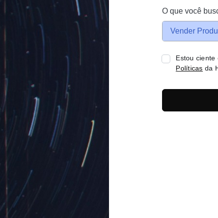
O que você bus
Vender Produ
Estou ciente
Políticas
da H