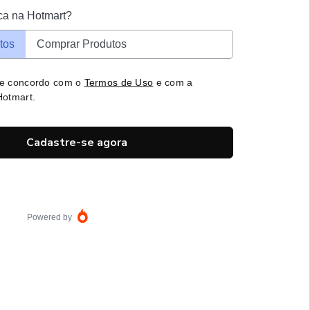
ca na Hotmart?
tos
Comprar Produtos
 e concordo com o
Termos de Uso
e com a
otmart.
Cadastre-se agora
Powered by