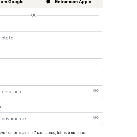
 com Google
Entrar com Apple
ou
a
ve conter: mais de 7 caracteres, letras e números