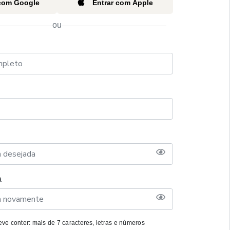
 com Google
Entrar com Apple
ou
a
ve conter: mais de 7 caracteres, letras e números