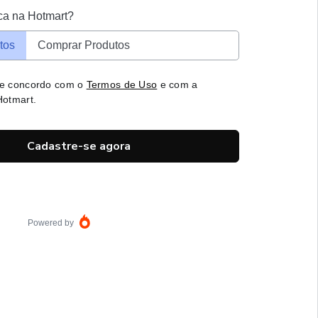
ca na Hotmart?
tos
Comprar Produtos
 e concordo com o
Termos de Uso
e com a
otmart.
Cadastre-se agora
Powered by