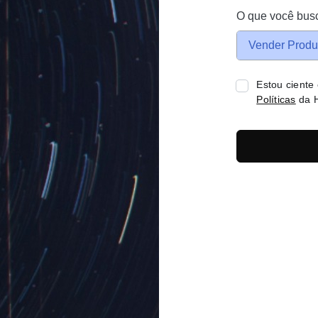
O que você bus
Vender Produ
Estou ciente
Políticas
da H