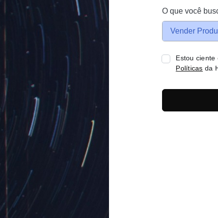
O que você bus
Vender Produ
Estou ciente
Políticas
da H