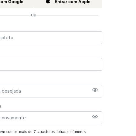
 com Google
Entrar com Apple
ou
a
ve conter: mais de 7 caracteres, letras e números