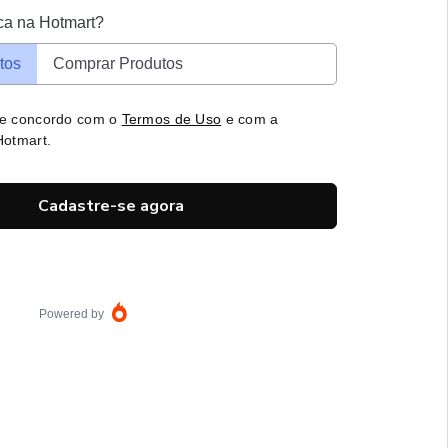
ca na Hotmart?
tos
Comprar Produtos
 e concordo com o
Termos de Uso
e com a
otmart.
Cadastre-se agora
Powered by