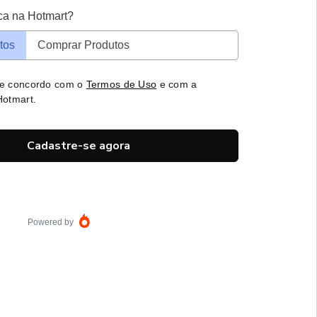
ca na Hotmart?
tos
Comprar Produtos
 e concordo com o
Termos de Uso
e com a
otmart.
Cadastre-se agora
Powered by