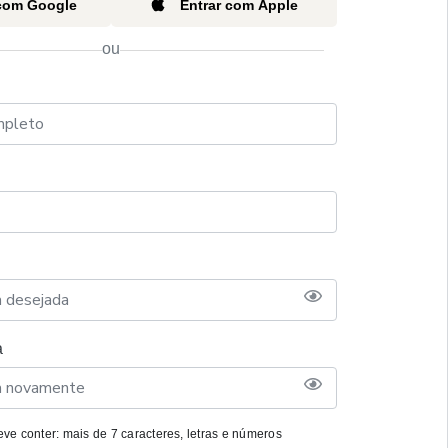
 com Google
Entrar com Apple
ou
a
ve conter: mais de 7 caracteres, letras e números