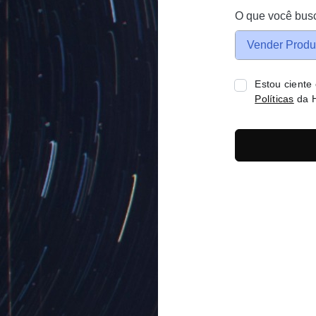
O que você bus
Vender Produ
Estou ciente
Políticas
da H