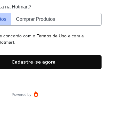
ca na Hotmart?
tos
Comprar Produtos
 e concordo com o
Termos de Uso
e com a
otmart.
Cadastre-se agora
Powered by