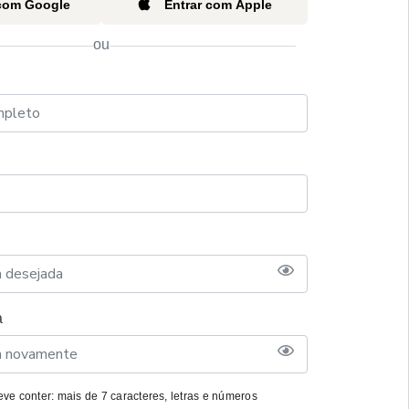
 com Google
Entrar com Apple
ou
a
ve conter: mais de 7 caracteres, letras e números