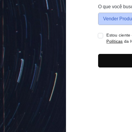
O que você bus
Vender Produ
Estou ciente
Políticas
da H