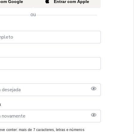
 com Google
Entrar com Apple
ou
a
ve conter: mais de 7 caracteres, letras e números