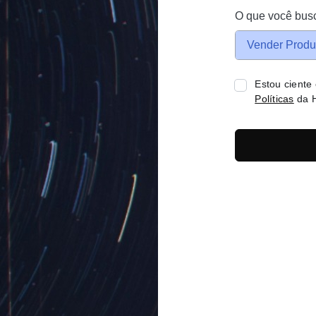
O que você bus
Vender Produ
Estou ciente
Políticas
da H