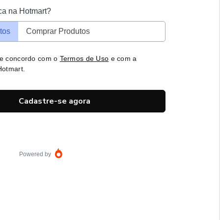
ca na Hotmart?
tos
Comprar Produtos
 e concordo com o
Termos de Uso
e com a
otmart.
Cadastre-se agora
Powered by