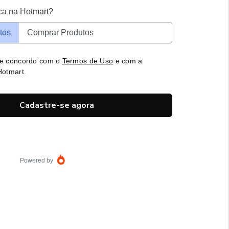
ca na Hotmart?
tos
Comprar Produtos
 e concordo com o
Termos de Uso
e com a
otmart.
Cadastre-se agora
Powered by