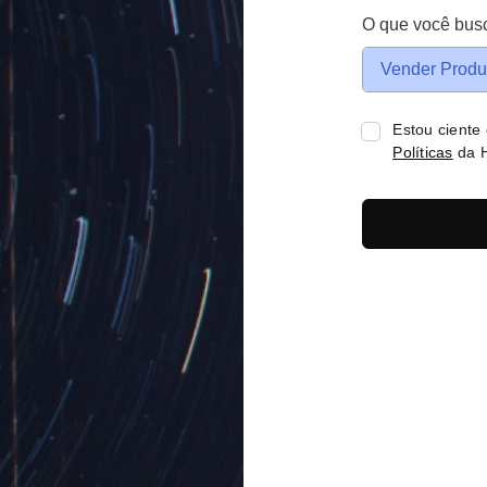
O que você bus
Vender Produ
Estou ciente
Políticas
da H