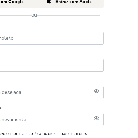
 com Google
Entrar com Apple
ou
a
ve conter: mais de 7 caracteres, letras e números