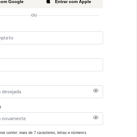
 com Google
Entrar com Apple
ou
a
ve conter: mais de 7 caracteres, letras e números