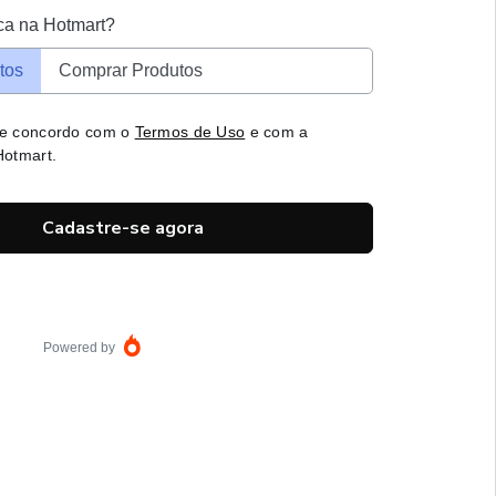
ca na Hotmart?
tos
Comprar Produtos
 e concordo com o
Termos de Uso
e com a
otmart.
Cadastre-se agora
Powered by