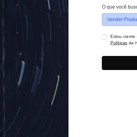
O que você bus
Vender Produ
Estou ciente
Políticas
da H