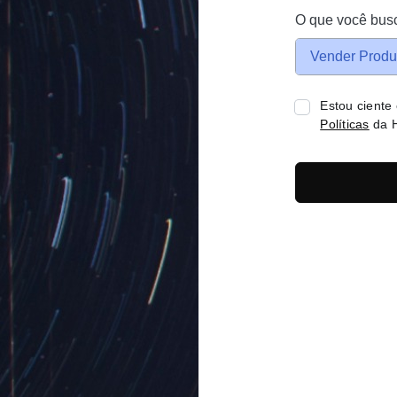
O que você bus
Vender Produ
Estou ciente
Políticas
da H