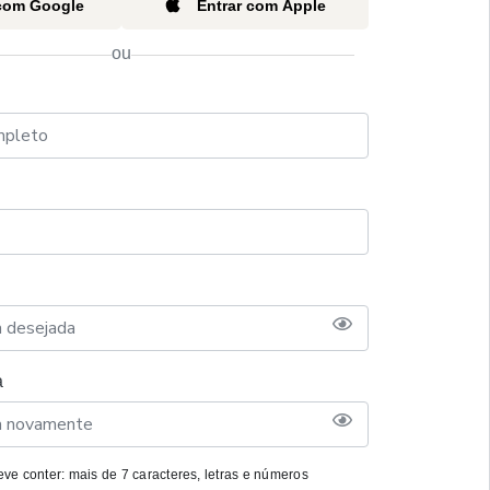
 com Google
Entrar com Apple
ou
a
ve conter: mais de 7 caracteres, letras e números