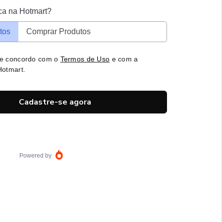
ca na Hotmart?
tos
Comprar Produtos
 e concordo com o
Termos de Uso
e com a
otmart.
Cadastre-se agora
Powered by